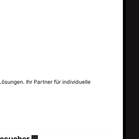
esucher 🏢