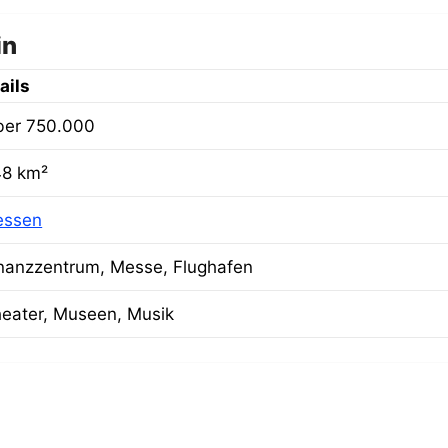
in
ails
ber 750.000
48 km²
essen
nanzzentrum, Messe, Flughafen
eater, Museen, Musik