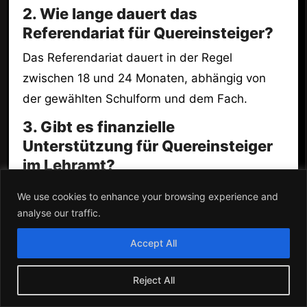
2. Wie lange dauert das
Referendariat für Quereinsteiger?
Das Referendariat dauert in der Regel
zwischen 18 und 24 Monaten, abhängig von
der gewählten Schulform und dem Fach.
3. Gibt es finanzielle
Unterstützung für Quereinsteiger
im Lehramt?
Ja, in Hessen gibt es verschiedene
We use cookies to enhance your browsing experience and
Fördermöglichkeiten, darunter Stipendien und
analyse our traffic.
Bildungskredite, die dir helfen können, die
Accept All
Kosten zu decken.
4. Welche Fächer kann ich als
Reject All
Quereinsteiger unterrichten?