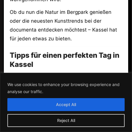
Ob du nun die Natur im Bergpark genießen
oder die neuesten Kunsttrends bei der
documenta entdecken möchtest – Kassel hat
für jeden etwas zu bieten.
Tipps für einen perfekten Tag in
Kassel
Beginne deinen Tag mit einem Frühstück in
einem der gemütlichen Cafés in der
We use cookies to enhance your browsing experience and
analyse our traffic.
Innenstadt.
Besuche den Bergpark Wilhelmshöhe und
Accept All
bewundere die Wasserspiele.
Entdecke die Orangerie und ihre
Reject All
Kunstsammlung.