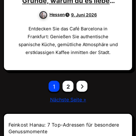
Gründe, warum du es lieben
wirst!
Hessen
9. Juni 2026
Entdecken Sie das Café Barcelona in
Frankfurt: Genießen Sie authentische
spanische Küche, gemütliche Atmosphäre und
erstklassigen Kaffee inmitten der Stadt.
Seitennummerierung
1
2
der
Nächste Seite »
Beiträge
Feinkost Hanau: 7 Top-Adressen für besondere
Genussmomente