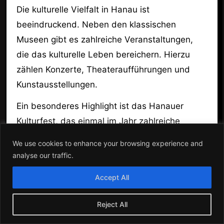
Die kulturelle Vielfalt in Hanau ist
beeindruckend. Neben den klassischen
Museen gibt es zahlreiche Veranstaltungen,
die das kulturelle Leben bereichern. Hierzu
zählen Konzerte, Theateraufführungen und
Kunstausstellungen.
Ein besonderes Highlight ist das Hanauer
Kulturfest, das einmal im Jahr zahlreiche
Künstler und Besucher anzieht. Hier kannst du
We use cookies to enhance your browsing experience and
lokale Talente entdecken und die Atmosphäre
analyse our traffic.
genießen.
Accept All
Die Stadt bietet auch einige historische
Gebäude, wie das Schloss Philippsruhe, das
Reject All
nicht nur architektonisch beeindruckend ist,