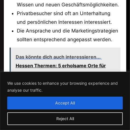
Wissen und neuen Geschäftsmöglichkeiten.
Privatbesucher sind oft an Unterhaltung
und persönlichen Interessen interessiert.
Die Ansprache und die Marketingstrategien
sollten entsprechend angepasst werden.
Das könnte dich auch interessieren...
Hessen Thermen: 5 erholsame Orte für
dein Wohlbefinden!
We use cookies to enhance your browsing experience and
analyse our traffic.
Ein Beispiel ist eine Messe, die sowohl
Fachbesucher als auch Endverbraucher
Accept All
anzieht. Die Programmgestaltung muss darauf
Reject All
abzielen, die Bedürfnisse beider Gruppen zu
berücksichtigen.