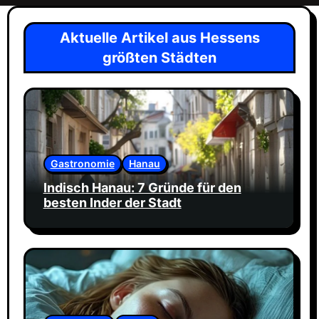
n
a
Aktuelle Artikel aus Hessens
v
größten Städten
i
g
a
t
i
Gastronomie
Hanau
o
Indisch Hanau: 7 Gründe für den
besten Inder der Stadt
n