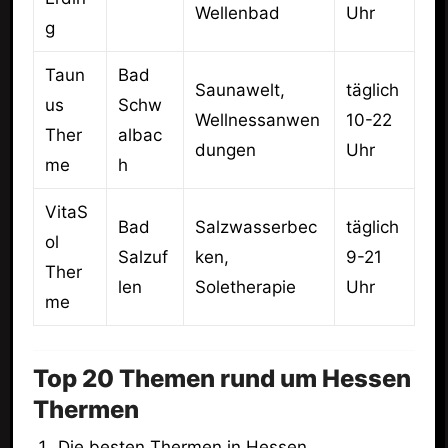
Wellenbad
Uhr
g
Taun
Bad
Saunawelt,
täglich
us
Schw
Wellnessanwen
10-22
Ther
albac
dungen
Uhr
me
h
VitaS
Bad
Salzwasserbec
täglich
ol
Salzuf
ken,
9-21
Ther
len
Soletherapie
Uhr
me
Top 20 Themen rund um Hessen
Thermen
Die besten Thermen in Hessen