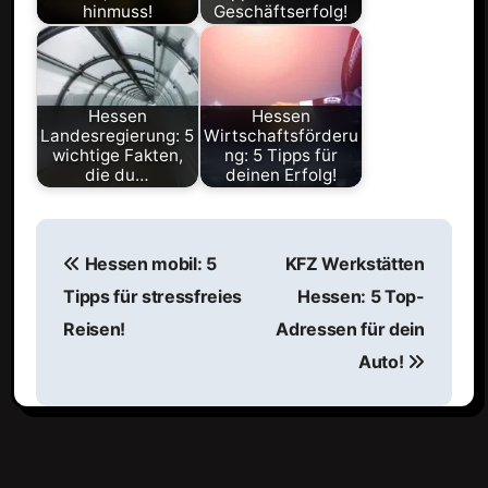
hinmuss!
Geschäftserfolg!
Hessen
Hessen
Landesregierung: 5
Wirtschaftsförderu
wichtige Fakten,
ng: 5 Tipps für
die du…
deinen Erfolg!
B
Hessen mobil: 5
KFZ Werkstätten
e
Tipps für stressfreies
Hessen: 5 Top-
i
Reisen!
Adressen für dein
t
Auto!
r
a
g
s