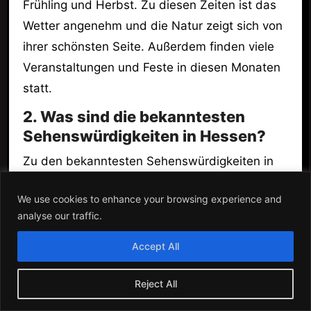
Frühling und Herbst. Zu diesen Zeiten ist das
Wetter angenehm und die Natur zeigt sich von
ihrer schönsten Seite. Außerdem finden viele
Veranstaltungen und Feste in diesen Monaten
statt.
2. Was sind die bekanntesten
Sehenswürdigkeiten in Hessen?
Zu den bekanntesten Sehenswürdigkeiten in
Hessen gehören das Schloss Wilhelmshöhe,
We use cookies to enhance your browsing experience and
der Bergpark in Kassel und die Altstadt von
analyse our traffic.
Marburg. Auch die Weinregionen und die vielen
Burgen sind einen Besuch wert. In Frankfurt
Accept All
solltest du unbedingt die Skyline und das
Reject All
Städel Museum besuchen.