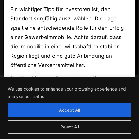
Ein wichtiger Tipp für Investoren ist, den
Standort sorgfältig auszuwählen. Die Lage
spielt eine entscheidende Rolle für den Erfolg
einer Gewerbeimmobilie. Achte darauf, dass
die Immobilie in einer wirtschaftlich stabilen
Region liegt und eine gute Anbindung an
öffentliche Verkehrsmittel hat.
Darüber hinaus solltest du auch die
Mietverträge sorgfältig prüfen. Langfristige
We use cookies to enhance your browsing experience and
analyse our traffic.
Mietverträge mit zuverlässigen Mietern sind oft
die beste Wahl, um ein stetiges Einkommen zu
Accept All
sichern.
Reject All
Seniorenimmobilien: Ein