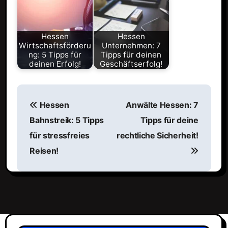
Hessen
Hessen
Wirtschaftsförderu
Unternehmen: 7
ng: 5 Tipps für
Tipps für deinen
deinen Erfolg!
Geschäftserfolg!
B
Hessen
Anwälte Hessen: 7
e
Bahnstreik: 5 Tipps
Tipps für deine
i
für stressfreies
rechtliche Sicherheit!
t
Reisen!
r
a
g
s
n