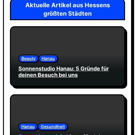
a
Aktuelle Artikel aus Hessens
v
größten Städten
i
g
a
t
i
Beauty
Hanau
o
Sonnenstudio Hanau: 5 Gründe für
deinen Besuch bei uns
n
Hanau
Gesundheit