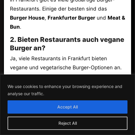
Restaurants. Einige der besten sind das
Burger House
,
Frankfurter Burger
und
Meat &
Bun
.
2. Bieten Restaurants auch vegane
Burger an?
Ja, viele Restaurants in Frankfurt bieten
vegane und vegetarische Burger-Optionen an.
Du kannst beispielsweise den
Frankfurter
Burger
ausprobieren.
We use cookies to enhance your browsing experience and
analyse our traffic.
3. Was sind die typischen Beilagen
zu einem Burger?
Accept All
Typische Beilagen zu einem Burger sind
Reject All
Pommes Frites, Coleslaw und Onion Rings. Sie