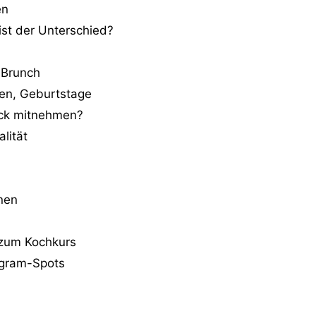
en
ist der Unterschied?
 Brunch
en, Geburtstage
ück mitnehmen?
lität
nen
 zum Kochkurs
agram-Spots