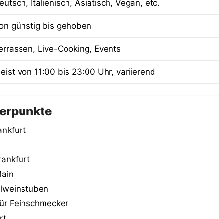
eutsch, Italienisch, Asiatisch, Vegan, etc.
on günstig bis gehoben
errassen, Live-Cooking, Events
eist von 11:00 bis 23:00 Uhr, variierend
terpunkte
ankfurt
rankfurt
Main
elweinstuben
 für Feinschmecker
rt