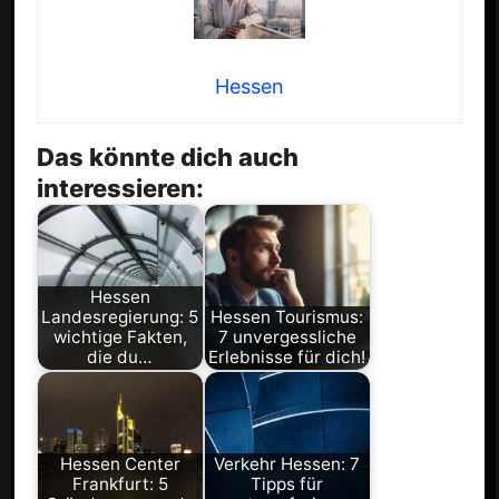
Hessen
Das könnte dich auch
interessieren:
Hessen
Landesregierung: 5
Hessen Tourismus:
wichtige Fakten,
7 unvergessliche
die du…
Erlebnisse für dich!
Hessen Center
Verkehr Hessen: 7
Frankfurt: 5
Tipps für