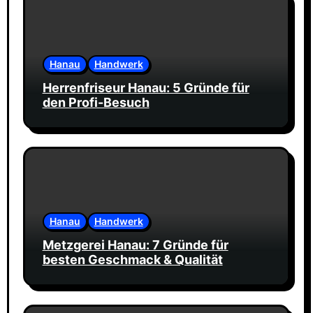
g
a
t
i
Hanau
Handwerk
o
Herrenfriseur Hanau: 5 Gründe für
den Profi-Besuch
n
Hanau
Handwerk
Metzgerei Hanau: 7 Gründe für
besten Geschmack & Qualität