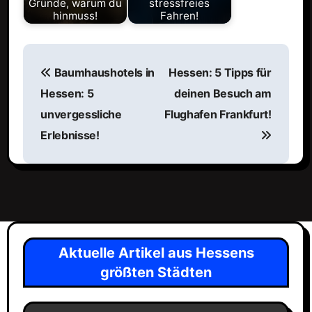
Gründe, warum du
stressfreies
hinmuss!
Fahren!
B
Baumhaushotels in
Hessen: 5 Tipps für
e
Hessen: 5
deinen Besuch am
i
unvergessliche
Flughafen Frankfurt!
t
Erlebnisse!
r
a
g
s
n
a
Aktuelle Artikel aus Hessens
v
größten Städten
i