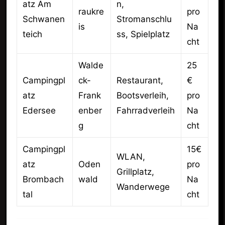
atz Am
n,
raukre
pro
Schwanen
Stromanschlu
is
Na
teich
ss, Spielplatz
cht
Walde
25
Campingpl
ck-
Restaurant,
€
atz
Frank
Bootsverleih,
pro
Edersee
enber
Fahrradverleih
Na
g
cht
Campingpl
15€
WLAN,
atz
Oden
pro
Grillplatz,
Brombach
wald
Na
Wanderwege
tal
cht