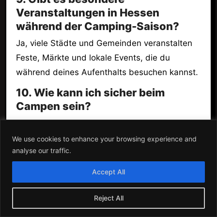
Veranstaltungen in Hessen
während der Camping-Saison?
Ja, viele Städte und Gemeinden veranstalten
Feste, Märkte und lokale Events, die du
während deines Aufenthalts besuchen kannst.
10. Wie kann ich sicher beim
Campen sein?
Halte dich an die Regeln des Campingplatzes
und informiere dich über die Umgebung. Ein
We use cookies to enhance your browsing experience and
analyse our traffic.
Erste-Hilfe-Set sollte immer griffbereit sein.
Accept All
Glossar zu Campingplätzen in
Hessen 📖
Reject All
Glamping
: Glamouröses Camping mit