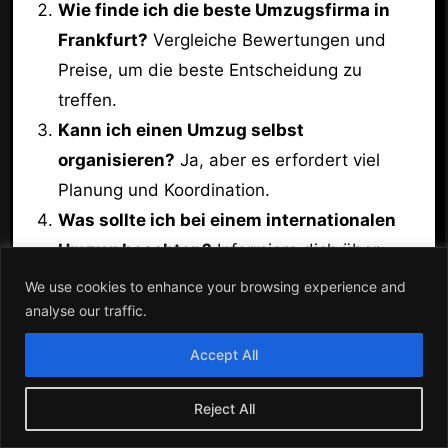
Wie finde ich die beste Umzugsfirma in
Frankfurt?
Vergleiche Bewertungen und
Preise, um die beste Entscheidung zu
treffen.
Kann ich einen Umzug selbst
organisieren?
Ja, aber es erfordert viel
Planung und Koordination.
Was sollte ich bei einem internationalen
Umzug beachten?
Informiere dich über
Zollbestimmungen und plane weit im
We use cookies to enhance your browsing experience and
Voraus.
analyse our traffic.
Welche Versicherungen benötige ich
Accept All
beim Umzug?
Eine Transport- und
Haftpflichtversicherung ist empfehlenswert.
Reject All
Bietet jede Umzugsfirma Lagerung an?