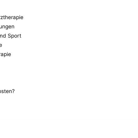
rztherapie
kungen
und Sport
e
rapie
osten?