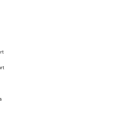
rt
rt
s