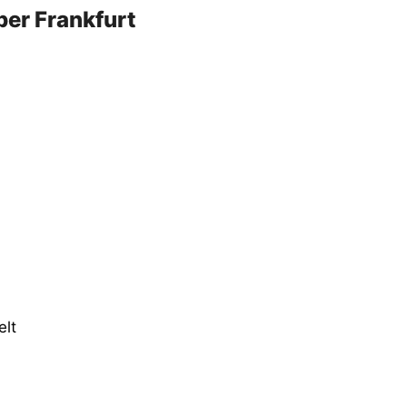
per Frankfurt
elt