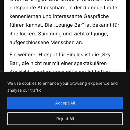
entspannte Atmosphäre, in der du neue Leute
kennenlernen und interessante Gespräche
führen kannst. Die „Lounge Bar“ ist bekannt für
ihre lockere Stimmung und zieht oft junge,
aufgeschlossene Menschen an.
Ein weiterer Hotspot für Singles ist die „Sky
Bar“, die nicht nur mit einer spektakulären
Aussicht, sondern auch mit einer lebhaften
Atmosphäre überzeugt. Hier kannst du bei
We use cookies to enhance your browsing experience and
einem Drink die Skyline von Frankfurt
analyse our traffic.
bewundern und gleichzeitig neue
Accept All
Bekanntschaften schließen.
Reject All
Um deine Chancen zu erhöhen, neue Leute
kennenzulernen, gehe zu Events, die speziell