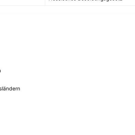
n
sländern