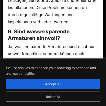
Leckagen, verstopfte Abflüsse und fehlerhafte
Installationen. Diese Probleme können oft
durch regelmäßige Wartungen und
Inspektionen verhindert werden.
6. Sind wassersparende
Armaturen sinnvoll?
Ja, wassersparende Armaturen sind nicht nur
umweltfreundlich, sondern können auch
helfen, die Wasserrechnung zu senken. Die
Investition in solche Produkte zahlt sich in der
We use cookies to enhance your browsing experience and
analyse our traffic.
Regel schnell aus.
Accept All
7. Was kann ich selbst reparieren,
und wann sollte ich einen
Reject All
Fachmann rufen?