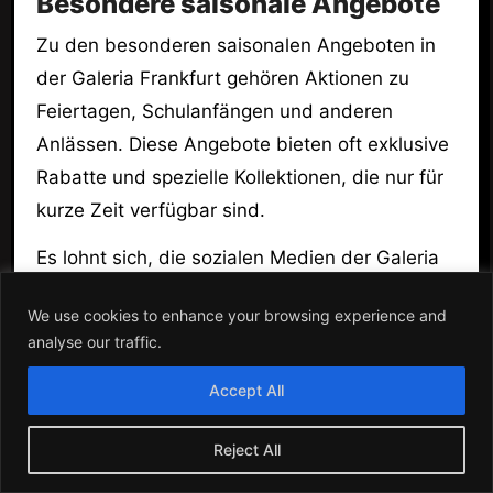
Besondere saisonale Angebote
Zu den besonderen saisonalen Angeboten in
der Galeria Frankfurt gehören Aktionen zu
Feiertagen, Schulanfängen und anderen
Anlässen. Diese Angebote bieten oft exklusive
Rabatte und spezielle Kollektionen, die nur für
kurze Zeit verfügbar sind.
Es lohnt sich, die sozialen Medien der Galeria
zu verfolgen, um keine dieser Aktionen zu
We use cookies to enhance your browsing experience and
verpassen und von den besten Angeboten zu
analyse our traffic.
profitieren!
Accept All
Übernachtungsmöglichkeiten in
der Nähe
Reject All