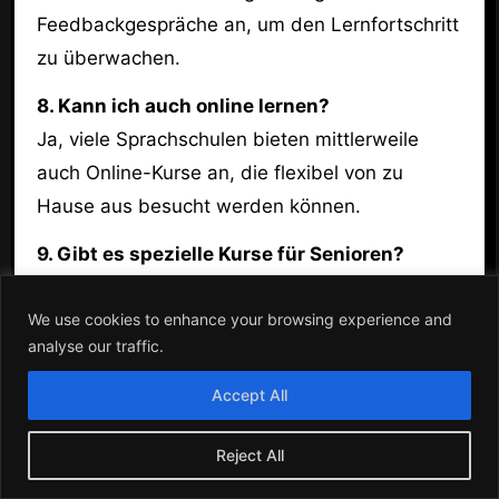
Feedbackgespräche an, um den Lernfortschritt
zu überwachen.
8. Kann ich auch online lernen?
Ja, viele Sprachschulen bieten mittlerweile
auch Online-Kurse an, die flexibel von zu
Hause aus besucht werden können.
9. Gibt es spezielle Kurse für Senioren?
Ja, viele Sprachschulen haben spezielle
We use cookies to enhance your browsing experience and
Programme für Senioren, die auf deren
analyse our traffic.
Bedürfnisse abgestimmt sind.
Accept All
10. Wie kann ich mich für einen Kurs
anmelden?
Reject All
Die Anmeldung erfolgt in der Regel online über