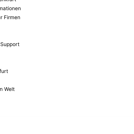
rmationen
ür Firmen
-Support
furt
en Welt