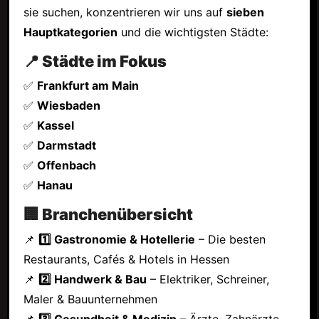
sie suchen, konzentrieren wir uns auf
sieben
Hauptkategorien
und die wichtigsten Städte:
📍 Städte im Fokus
✅
Frankfurt am Main
✅
Wiesbaden
✅
Kassel
✅
Darmstadt
✅
Offenbach
✅
Hanau
🏢 Branchenübersicht
📌
1️⃣ Gastronomie & Hotellerie
– Die besten
Restaurants, Cafés & Hotels in Hessen
📌
2️⃣ Handwerk & Bau
– Elektriker, Schreiner,
Maler & Bauunternehmen
📌
3️⃣ Gesundheit & Medizin
– Ärzte, Zahnärzte,