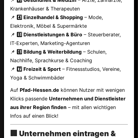
Krankenhäuser & Therapeuten
📌
4️⃣ Einzelhandel & Shopping
– Mode,
Elektronik, Möbel & Supermärkte
📌
5️⃣ Dienstleistungen & Büro
– Steuerberater,
IT-Experten, Marketing-Agenturen
📌
6️⃣ Bildung & Weiterbildung
– Schulen,
Nachhilfe, Sprachkurse & Coaching
📌
7️⃣ Freizeit & Sport
– Fitnessstudios, Vereine,
Yoga & Schwimmbäder
Auf
Pfad-Hessen.de
können Nutzer mit wenigen
Klicks passende
Unternehmen und Dienstleister
aus ihrer Region finden
– mit allen wichtigen
Infos auf einen Blick!
🏢 Unternehmen eintragen &