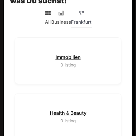
was Du suchst!
All
Business
Frankfurt
Immobilien
0
listing
Health & Beauty
0
listing