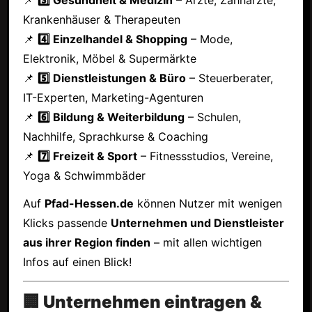
Krankenhäuser & Therapeuten
📌
4️⃣ Einzelhandel & Shopping
– Mode,
Elektronik, Möbel & Supermärkte
📌
5️⃣ Dienstleistungen & Büro
– Steuerberater,
IT-Experten, Marketing-Agenturen
📌
6️⃣ Bildung & Weiterbildung
– Schulen,
Nachhilfe, Sprachkurse & Coaching
📌
7️⃣ Freizeit & Sport
– Fitnessstudios, Vereine,
Yoga & Schwimmbäder
Auf
Pfad-Hessen.de
können Nutzer mit wenigen
Klicks passende
Unternehmen und Dienstleister
aus ihrer Region finden
– mit allen wichtigen
Infos auf einen Blick!
🏢 Unternehmen eintragen &