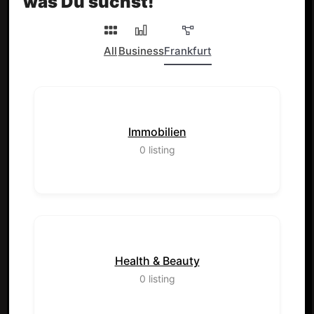
was Du suchst!
All
Business
Frankfurt
Immobilien
0
listing
Health & Beauty
0
listing