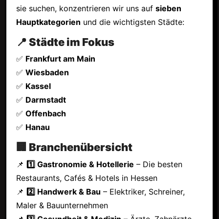
sie suchen, konzentrieren wir uns auf
sieben
Hauptkategorien
und die wichtigsten Städte:
📍 Städte im Fokus
✅
Frankfurt am Main
✅
Wiesbaden
✅
Kassel
✅
Darmstadt
✅
Offenbach
✅
Hanau
🏢 Branchenübersicht
📌
1️⃣ Gastronomie & Hotellerie
– Die besten
Restaurants, Cafés & Hotels in Hessen
📌
2️⃣ Handwerk & Bau
– Elektriker, Schreiner,
Maler & Bauunternehmen
📌
3️⃣ Gesundheit & Medizin
– Ärzte, Zahnärzte,