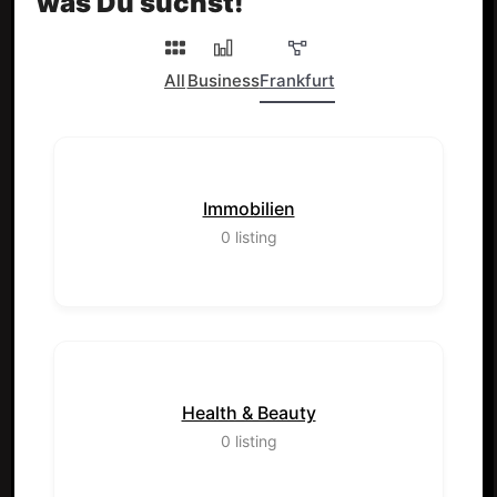
was Du suchst!
All
Business
Frankfurt
Immobilien
0
listing
Health & Beauty
0
listing