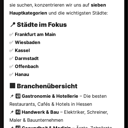
sie suchen, konzentrieren wir uns auf
sieben
Hauptkategorien
und die wichtigsten Städte:
📍 Städte im Fokus
✅
Frankfurt am Main
✅
Wiesbaden
✅
Kassel
✅
Darmstadt
✅
Offenbach
✅
Hanau
🏢 Branchenübersicht
📌
1️⃣ Gastronomie & Hotellerie
– Die besten
Restaurants, Cafés & Hotels in Hessen
📌
2️⃣ Handwerk & Bau
– Elektriker, Schreiner,
Maler & Bauunternehmen
📌
3️⃣ Gesundheit & Medizin
– Ärzte, Zahnärzte,