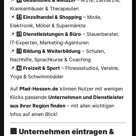
Krankenhäuser & Therapeuten
📌
4️⃣ Einzelhandel & Shopping
– Mode,
Elektronik, Möbel & Supermärkte
📌
5️⃣ Dienstleistungen & Büro
– Steuerberater,
IT-Experten, Marketing-Agenturen
📌
6️⃣ Bildung & Weiterbildung
– Schulen,
Nachhilfe, Sprachkurse & Coaching
📌
7️⃣ Freizeit & Sport
– Fitnessstudios, Vereine,
Yoga & Schwimmbäder
Auf
Pfad-Hessen.de
können Nutzer mit wenigen
Klicks passende
Unternehmen und Dienstleister
aus ihrer Region finden
– mit allen wichtigen
Infos auf einen Blick!
🏢 Unternehmen eintragen &