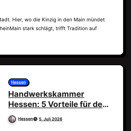
inMain stark schlägt, trifft Tradition auf
Hessen
Handwerkskammer
Hessen: 5 Vorteile für dein
Handwerk!
Hessen
5. Juli 2026