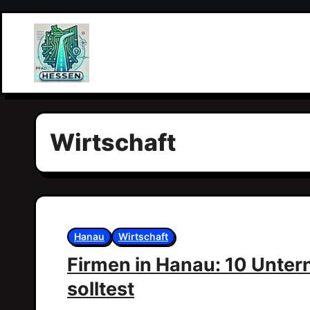
Zum
Inhalt
springen
Wirtschaft
Hanau
Wirtschaft
Firmen in Hanau: 10 Unte
solltest