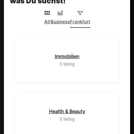
was Du suchst!
All
Business
Frankfurt
Immobilien
0
listing
Health & Beauty
0
listing