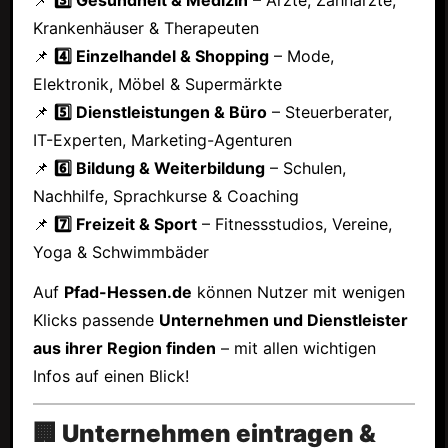
Krankenhäuser & Therapeuten
📌
4️⃣ Einzelhandel & Shopping
– Mode,
Elektronik, Möbel & Supermärkte
📌
5️⃣ Dienstleistungen & Büro
– Steuerberater,
IT-Experten, Marketing-Agenturen
📌
6️⃣ Bildung & Weiterbildung
– Schulen,
Nachhilfe, Sprachkurse & Coaching
📌
7️⃣ Freizeit & Sport
– Fitnessstudios, Vereine,
Yoga & Schwimmbäder
Auf
Pfad-Hessen.de
können Nutzer mit wenigen
Klicks passende
Unternehmen und Dienstleister
aus ihrer Region finden
– mit allen wichtigen
Infos auf einen Blick!
🏢 Unternehmen eintragen &