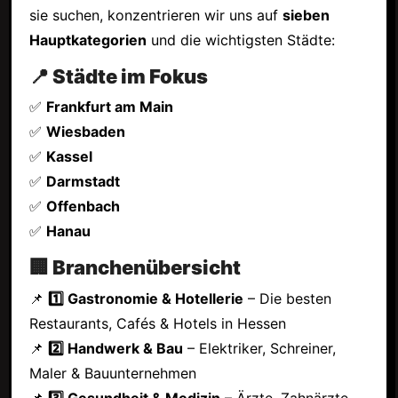
sie suchen, konzentrieren wir uns auf
sieben
Hauptkategorien
und die wichtigsten Städte:
📍 Städte im Fokus
✅
Frankfurt am Main
✅
Wiesbaden
✅
Kassel
✅
Darmstadt
✅
Offenbach
✅
Hanau
🏢 Branchenübersicht
📌
1️⃣ Gastronomie & Hotellerie
– Die besten
Restaurants, Cafés & Hotels in Hessen
📌
2️⃣ Handwerk & Bau
– Elektriker, Schreiner,
Maler & Bauunternehmen
📌
3️⃣ Gesundheit & Medizin
– Ärzte, Zahnärzte,