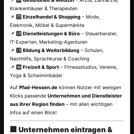
Krankenhäuser & Therapeuten
📌
4️⃣ Einzelhandel & Shopping
– Mode,
Elektronik, Möbel & Supermärkte
📌
5️⃣ Dienstleistungen & Büro
– Steuerberater,
IT-Experten, Marketing-Agenturen
📌
6️⃣ Bildung & Weiterbildung
– Schulen,
Nachhilfe, Sprachkurse & Coaching
📌
7️⃣ Freizeit & Sport
– Fitnessstudios, Vereine,
Yoga & Schwimmbäder
Auf
Pfad-Hessen.de
können Nutzer mit wenigen
Klicks passende
Unternehmen und Dienstleister
aus ihrer Region finden
– mit allen wichtigen
Infos auf einen Blick!
🏢 Unternehmen eintragen &