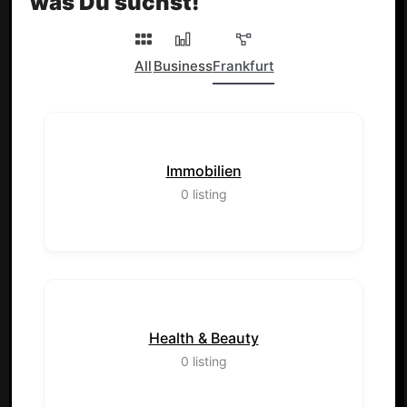
was Du suchst!
All
Business
Frankfurt
Immobilien
0
listing
Health & Beauty
0
listing