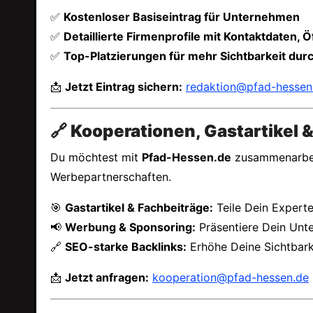
✅
Kostenloser Basiseintrag für Unternehmen
✅
Detaillierte Firmenprofile mit Kontaktdaten,
✅
Top-Platzierungen für mehr Sichtbarkeit du
📩
Jetzt Eintrag sichern:
redaktion@pfad-hessen
🔗 Kooperationen, Gastartikel
Du möchtest mit
Pfad-Hessen.de
zusammenarbeit
Werbepartnerschaften.
🎯
Gastartikel & Fachbeiträge:
Teile Dein Expert
📢
Werbung & Sponsoring:
Präsentiere Dein Unt
🔗
SEO-starke Backlinks:
Erhöhe Deine Sichtbark
📩
Jetzt anfragen:
kooperation@pfad-hessen.de