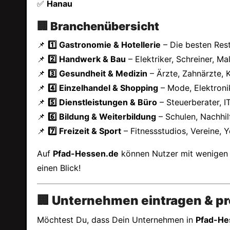
✅
Hanau
🏢 Branchenübersicht
📌
1️⃣ Gastronomie & Hotellerie
– Die besten Rest
📌
2️⃣ Handwerk & Bau
– Elektriker, Schreiner, M
📌
3️⃣ Gesundheit & Medizin
– Ärzte, Zahnärzte,
📌
4️⃣ Einzelhandel & Shopping
– Mode, Elektroni
📌
5️⃣ Dienstleistungen & Büro
– Steuerberater, 
📌
6️⃣ Bildung & Weiterbildung
– Schulen, Nachhil
📌
7️⃣ Freizeit & Sport
– Fitnessstudios, Vereine
Auf
Pfad-Hessen.de
können Nutzer mit wenigen
einen Blick!
🏢 Unternehmen eintragen & pro
Möchtest Du, dass Dein Unternehmen in
Pfad-He