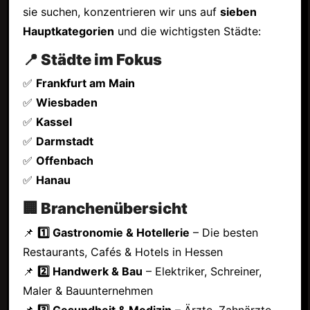
sie suchen, konzentrieren wir uns auf
sieben
Hauptkategorien
und die wichtigsten Städte:
📍 Städte im Fokus
✅
Frankfurt am Main
✅
Wiesbaden
✅
Kassel
✅
Darmstadt
✅
Offenbach
✅
Hanau
🏢 Branchenübersicht
📌
1️⃣ Gastronomie & Hotellerie
– Die besten
Restaurants, Cafés & Hotels in Hessen
📌
2️⃣ Handwerk & Bau
– Elektriker, Schreiner,
Maler & Bauunternehmen
📌
3️⃣ Gesundheit & Medizin
– Ärzte, Zahnärzte,