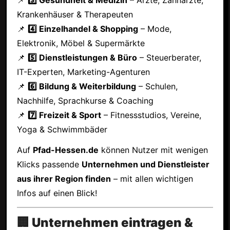
Krankenhäuser & Therapeuten
📌
4️⃣ Einzelhandel & Shopping
– Mode,
Elektronik, Möbel & Supermärkte
📌
5️⃣ Dienstleistungen & Büro
– Steuerberater,
IT-Experten, Marketing-Agenturen
📌
6️⃣ Bildung & Weiterbildung
– Schulen,
Nachhilfe, Sprachkurse & Coaching
📌
7️⃣ Freizeit & Sport
– Fitnessstudios, Vereine,
Yoga & Schwimmbäder
Auf
Pfad-Hessen.de
können Nutzer mit wenigen
Klicks passende
Unternehmen und Dienstleister
aus ihrer Region finden
– mit allen wichtigen
Infos auf einen Blick!
🏢 Unternehmen eintragen &