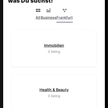
was Du suchst!
All
Business
Frankfurt
Immobilien
0
listing
Health & Beauty
0
listing