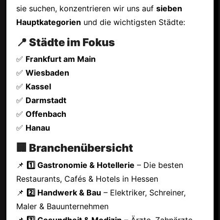
sie suchen, konzentrieren wir uns auf
sieben
Hauptkategorien
und die wichtigsten Städte:
📍 Städte im Fokus
✅
Frankfurt am Main
✅
Wiesbaden
✅
Kassel
✅
Darmstadt
✅
Offenbach
✅
Hanau
🏢 Branchenübersicht
📌
1️⃣ Gastronomie & Hotellerie
– Die besten
Restaurants, Cafés & Hotels in Hessen
📌
2️⃣ Handwerk & Bau
– Elektriker, Schreiner,
Maler & Bauunternehmen
📌
3️⃣ Gesundheit & Medizin
– Ärzte, Zahnärzte,