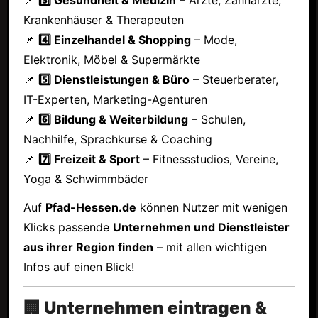
Krankenhäuser & Therapeuten
📌
4️⃣ Einzelhandel & Shopping
– Mode,
Elektronik, Möbel & Supermärkte
📌
5️⃣ Dienstleistungen & Büro
– Steuerberater,
IT-Experten, Marketing-Agenturen
📌
6️⃣ Bildung & Weiterbildung
– Schulen,
Nachhilfe, Sprachkurse & Coaching
📌
7️⃣ Freizeit & Sport
– Fitnessstudios, Vereine,
Yoga & Schwimmbäder
Auf
Pfad-Hessen.de
können Nutzer mit wenigen
Klicks passende
Unternehmen und Dienstleister
aus ihrer Region finden
– mit allen wichtigen
Infos auf einen Blick!
🏢 Unternehmen eintragen &