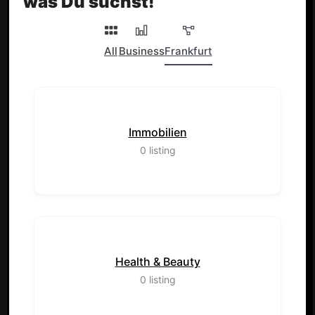
was Du suchst!
All
Business
Frankfurt
Immobilien
0
listing
Health & Beauty
0
listing