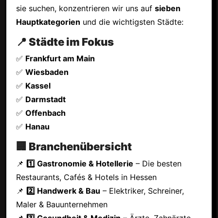
sie suchen, konzentrieren wir uns auf
sieben
Hauptkategorien
und die wichtigsten Städte:
📍 Städte im Fokus
✅
Frankfurt am Main
✅
Wiesbaden
✅
Kassel
✅
Darmstadt
✅
Offenbach
✅
Hanau
🏢 Branchenübersicht
📌
1️⃣ Gastronomie & Hotellerie
– Die besten
Restaurants, Cafés & Hotels in Hessen
📌
2️⃣ Handwerk & Bau
– Elektriker, Schreiner,
Maler & Bauunternehmen
📌
3️⃣ Gesundheit & Medizin
– Ärzte, Zahnärzte,