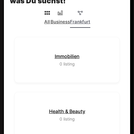
was Du suchst!
All
Business
Frankfurt
Immobilien
0
listing
Health & Beauty
0
listing