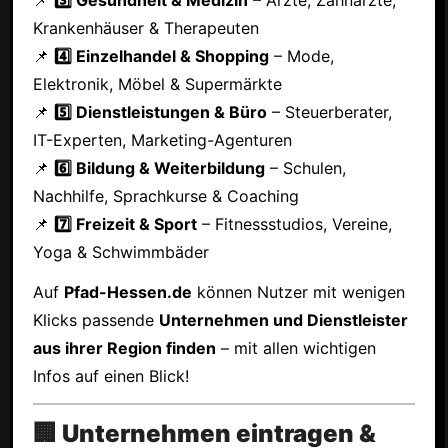
Krankenhäuser & Therapeuten
📌
4️⃣ Einzelhandel & Shopping
– Mode,
Elektronik, Möbel & Supermärkte
📌
5️⃣ Dienstleistungen & Büro
– Steuerberater,
IT-Experten, Marketing-Agenturen
📌
6️⃣ Bildung & Weiterbildung
– Schulen,
Nachhilfe, Sprachkurse & Coaching
📌
7️⃣ Freizeit & Sport
– Fitnessstudios, Vereine,
Yoga & Schwimmbäder
Auf
Pfad-Hessen.de
können Nutzer mit wenigen
Klicks passende
Unternehmen und Dienstleister
aus ihrer Region finden
– mit allen wichtigen
Infos auf einen Blick!
🏢 Unternehmen eintragen &