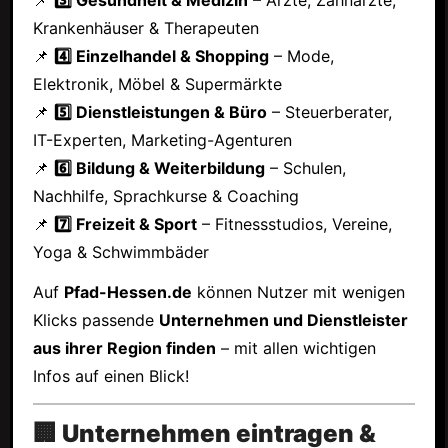
Krankenhäuser & Therapeuten
📌
4️⃣ Einzelhandel & Shopping
– Mode,
Elektronik, Möbel & Supermärkte
📌
5️⃣ Dienstleistungen & Büro
– Steuerberater,
IT-Experten, Marketing-Agenturen
📌
6️⃣ Bildung & Weiterbildung
– Schulen,
Nachhilfe, Sprachkurse & Coaching
📌
7️⃣ Freizeit & Sport
– Fitnessstudios, Vereine,
Yoga & Schwimmbäder
Auf
Pfad-Hessen.de
können Nutzer mit wenigen
Klicks passende
Unternehmen und Dienstleister
aus ihrer Region finden
– mit allen wichtigen
Infos auf einen Blick!
🏢 Unternehmen eintragen &