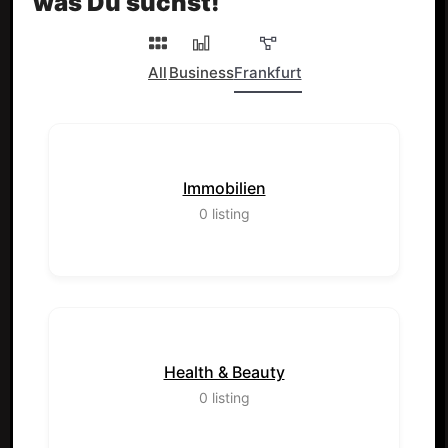
was Du suchst!
All
Business
Frankfurt
Immobilien
0
listing
Health & Beauty
0
listing