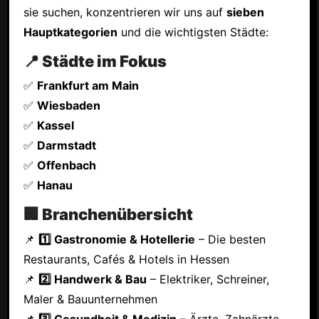
sie suchen, konzentrieren wir uns auf
sieben
Hauptkategorien
und die wichtigsten Städte:
📍 Städte im Fokus
✅
Frankfurt am Main
✅
Wiesbaden
✅
Kassel
✅
Darmstadt
✅
Offenbach
✅
Hanau
🏢 Branchenübersicht
📌
1️⃣ Gastronomie & Hotellerie
– Die besten
Restaurants, Cafés & Hotels in Hessen
📌
2️⃣ Handwerk & Bau
– Elektriker, Schreiner,
Maler & Bauunternehmen
📌
3️⃣ Gesundheit & Medizin
– Ärzte, Zahnärzte,