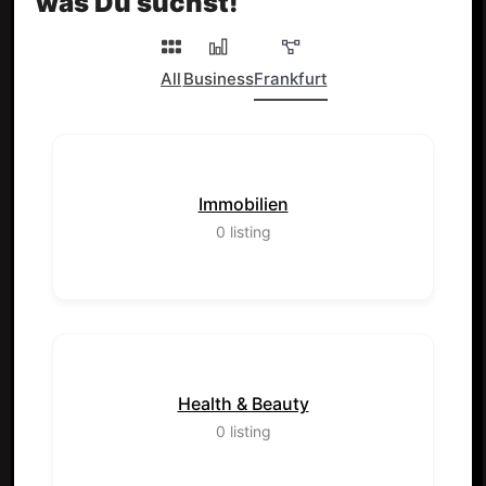
was Du suchst!
All
Business
Frankfurt
Immobilien
0
listing
Health & Beauty
0
listing