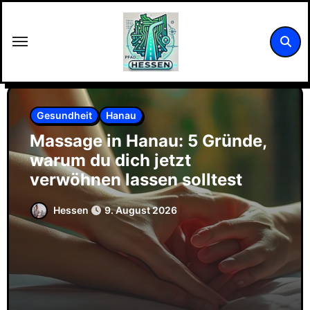
Zum
Inhalt
springen
Gesundheit
Hanau
Massage in Hanau: 5 Gründe,
warum du dich jetzt
verwöhnen lassen solltest
Hessen
9. August 2026