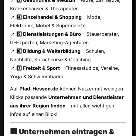
Krankenhäuser & Therapeuten
📌
4️⃣ Einzelhandel & Shopping
– Mode,
Elektronik, Möbel & Supermärkte
📌
5️⃣ Dienstleistungen & Büro
– Steuerberater,
IT-Experten, Marketing-Agenturen
📌
6️⃣ Bildung & Weiterbildung
– Schulen,
Nachhilfe, Sprachkurse & Coaching
📌
7️⃣ Freizeit & Sport
– Fitnessstudios, Vereine,
Yoga & Schwimmbäder
Auf
Pfad-Hessen.de
können Nutzer mit wenigen
Klicks passende
Unternehmen und Dienstleister
aus ihrer Region finden
– mit allen wichtigen
Infos auf einen Blick!
🏢 Unternehmen eintragen &