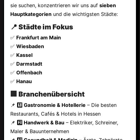
sie suchen, konzentrieren wir uns auf
sieben
Hauptkategorien
und die wichtigsten Städte:
📍 Städte im Fokus
✅
Frankfurt am Main
✅
Wiesbaden
✅
Kassel
✅
Darmstadt
✅
Offenbach
✅
Hanau
🏢 Branchenübersicht
📌
1️⃣ Gastronomie & Hotellerie
– Die besten
Restaurants, Cafés & Hotels in Hessen
📌
2️⃣ Handwerk & Bau
– Elektriker, Schreiner,
Maler & Bauunternehmen
📌
3️⃣ Gesundheit & Medizin
– Ärzte, Zahnärzte,