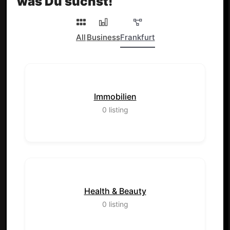
was Du suchst!
All
Business
Frankfurt
Immobilien
0
listing
Health & Beauty
0
listing