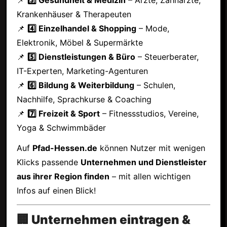
Krankenhäuser & Therapeuten
📌
4️⃣ Einzelhandel & Shopping
– Mode,
Elektronik, Möbel & Supermärkte
📌
5️⃣ Dienstleistungen & Büro
– Steuerberater,
IT-Experten, Marketing-Agenturen
📌
6️⃣ Bildung & Weiterbildung
– Schulen,
Nachhilfe, Sprachkurse & Coaching
📌
7️⃣ Freizeit & Sport
– Fitnessstudios, Vereine,
Yoga & Schwimmbäder
Auf
Pfad-Hessen.de
können Nutzer mit wenigen
Klicks passende
Unternehmen und Dienstleister
aus ihrer Region finden
– mit allen wichtigen
Infos auf einen Blick!
🏢 Unternehmen eintragen &