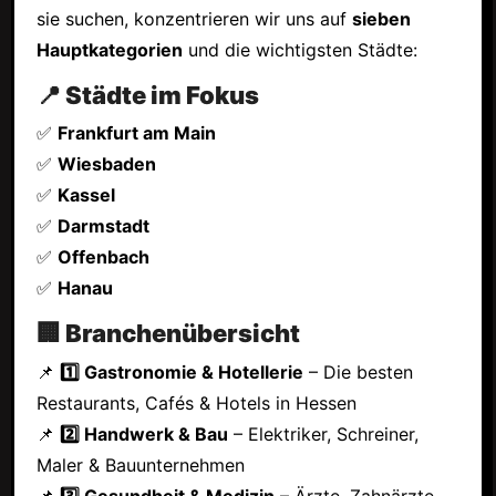
sie suchen, konzentrieren wir uns auf
sieben
Hauptkategorien
und die wichtigsten Städte:
📍 Städte im Fokus
✅
Frankfurt am Main
✅
Wiesbaden
✅
Kassel
✅
Darmstadt
✅
Offenbach
✅
Hanau
🏢 Branchenübersicht
📌
1️⃣ Gastronomie & Hotellerie
– Die besten
Restaurants, Cafés & Hotels in Hessen
📌
2️⃣ Handwerk & Bau
– Elektriker, Schreiner,
Maler & Bauunternehmen
📌
3️⃣ Gesundheit & Medizin
– Ärzte, Zahnärzte,