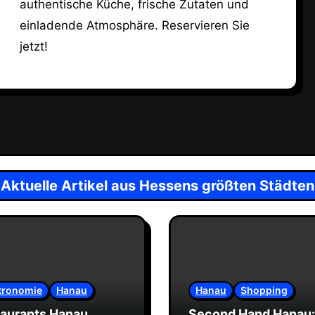
authentische Küche, frische Zutaten und
einladende Atmosphäre. Reservieren Sie
jetzt!
Aktuelle Artikel aus Hessens größten Städten
tronomie
Hanau
Hanau
Shopping
aurants Hanau
Second Hand Hanau: