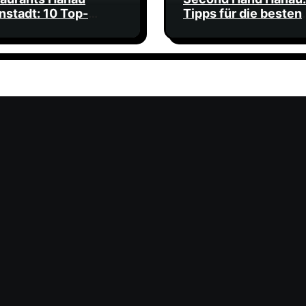
nstadt: 10 Top-
Tipps für die besten
ssen für jeden
Schnäppchen
chmack