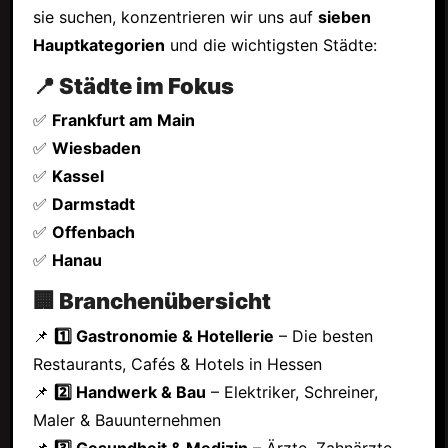
sie suchen, konzentrieren wir uns auf
sieben
Hauptkategorien
und die wichtigsten Städte:
📍 Städte im Fokus
✅
Frankfurt am Main
✅
Wiesbaden
✅
Kassel
✅
Darmstadt
✅
Offenbach
✅
Hanau
🏢 Branchenübersicht
📌
1️⃣ Gastronomie & Hotellerie
– Die besten
Restaurants, Cafés & Hotels in Hessen
📌
2️⃣ Handwerk & Bau
– Elektriker, Schreiner,
Maler & Bauunternehmen
📌
3️⃣ Gesundheit & Medizin
– Ärzte, Zahnärzte,