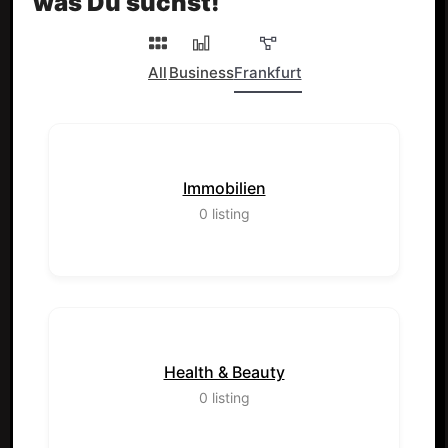
was Du suchst!
All
Business
Frankfurt
Immobilien
0
listing
Health & Beauty
0
listing