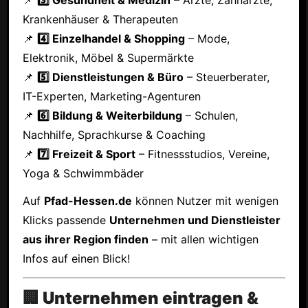
Krankenhäuser & Therapeuten
📌
4️⃣ Einzelhandel & Shopping
– Mode,
Elektronik, Möbel & Supermärkte
📌
5️⃣ Dienstleistungen & Büro
– Steuerberater,
IT-Experten, Marketing-Agenturen
📌
6️⃣ Bildung & Weiterbildung
– Schulen,
Nachhilfe, Sprachkurse & Coaching
📌
7️⃣ Freizeit & Sport
– Fitnessstudios, Vereine,
Yoga & Schwimmbäder
Auf
Pfad-Hessen.de
können Nutzer mit wenigen
Klicks passende
Unternehmen und Dienstleister
aus ihrer Region finden
– mit allen wichtigen
Infos auf einen Blick!
🏢 Unternehmen eintragen &