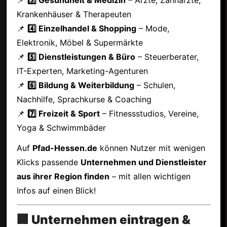
Krankenhäuser & Therapeuten
📌
4️⃣ Einzelhandel & Shopping
– Mode,
Elektronik, Möbel & Supermärkte
📌
5️⃣ Dienstleistungen & Büro
– Steuerberater,
IT-Experten, Marketing-Agenturen
📌
6️⃣ Bildung & Weiterbildung
– Schulen,
Nachhilfe, Sprachkurse & Coaching
📌
7️⃣ Freizeit & Sport
– Fitnessstudios, Vereine,
Yoga & Schwimmbäder
Auf
Pfad-Hessen.de
können Nutzer mit wenigen
Klicks passende
Unternehmen und Dienstleister
aus ihrer Region finden
– mit allen wichtigen
Infos auf einen Blick!
🏢 Unternehmen eintragen &