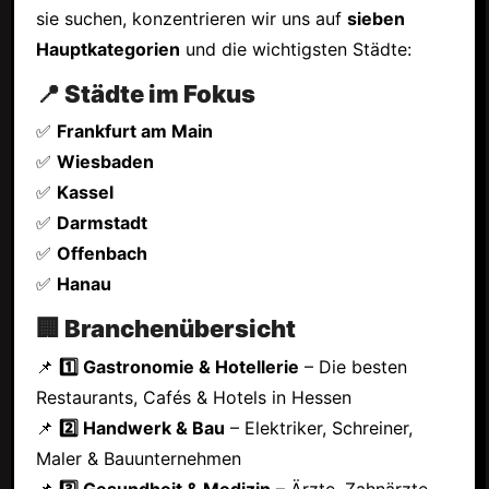
sie suchen, konzentrieren wir uns auf
sieben
Hauptkategorien
und die wichtigsten Städte:
📍 Städte im Fokus
✅
Frankfurt am Main
✅
Wiesbaden
✅
Kassel
✅
Darmstadt
✅
Offenbach
✅
Hanau
🏢 Branchenübersicht
📌
1️⃣ Gastronomie & Hotellerie
– Die besten
Restaurants, Cafés & Hotels in Hessen
📌
2️⃣ Handwerk & Bau
– Elektriker, Schreiner,
Maler & Bauunternehmen
📌
3️⃣ Gesundheit & Medizin
– Ärzte, Zahnärzte,