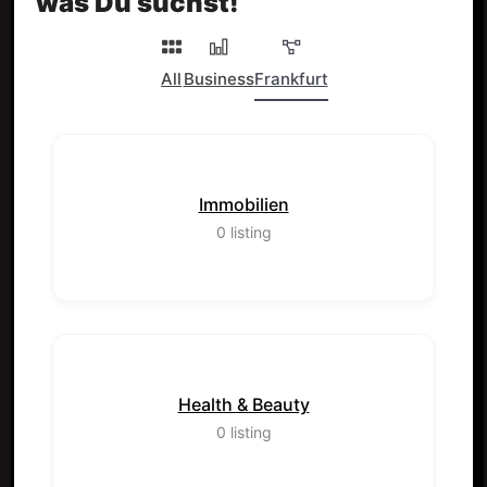
was Du suchst!
All
Business
Frankfurt
Immobilien
0
listing
Health & Beauty
0
listing