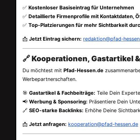
✅
Kostenloser Basiseintrag für Unternehmen
✅
Detaillierte Firmenprofile mit Kontaktdaten,
✅
Top-Platzierungen für mehr Sichtbarkeit du
📩
Jetzt Eintrag sichern:
redaktion@pfad-hessen
🔗 Kooperationen, Gastartikel
Du möchtest mit
Pfad-Hessen.de
zusammenarbeit
Werbepartnerschaften.
🎯
Gastartikel & Fachbeiträge:
Teile Dein Expert
📢
Werbung & Sponsoring:
Präsentiere Dein Unt
🔗
SEO-starke Backlinks:
Erhöhe Deine Sichtbark
📩
Jetzt anfragen:
kooperation@pfad-hessen.de