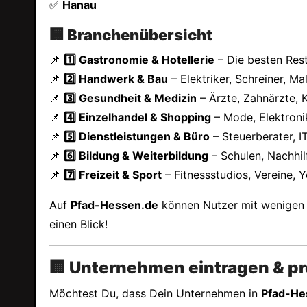
✅
Hanau
🏢 Branchenübersicht
📌
1️⃣ Gastronomie & Hotellerie
– Die besten Rest
📌
2️⃣ Handwerk & Bau
– Elektriker, Schreiner, M
📌
3️⃣ Gesundheit & Medizin
– Ärzte, Zahnärzte,
📌
4️⃣ Einzelhandel & Shopping
– Mode, Elektroni
📌
5️⃣ Dienstleistungen & Büro
– Steuerberater, 
📌
6️⃣ Bildung & Weiterbildung
– Schulen, Nachhil
📌
7️⃣ Freizeit & Sport
– Fitnessstudios, Vereine
Auf
Pfad-Hessen.de
können Nutzer mit wenigen
einen Blick!
🏢 Unternehmen eintragen & pro
Möchtest Du, dass Dein Unternehmen in
Pfad-He