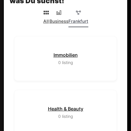
was Du suchst!
All
Business
Frankfurt
Immobilien
0
listing
Health & Beauty
0
listing