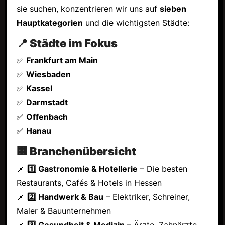
sie suchen, konzentrieren wir uns auf
sieben
Hauptkategorien
und die wichtigsten Städte:
📍 Städte im Fokus
✅
Frankfurt am Main
✅
Wiesbaden
✅
Kassel
✅
Darmstadt
✅
Offenbach
✅
Hanau
🏢 Branchenübersicht
📌
1️⃣ Gastronomie & Hotellerie
– Die besten
Restaurants, Cafés & Hotels in Hessen
📌
2️⃣ Handwerk & Bau
– Elektriker, Schreiner,
Maler & Bauunternehmen
📌
3️⃣ Gesundheit & Medizin
– Ärzte, Zahnärzte,