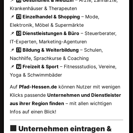
Krankenhäuser & Therapeuten
📌
4️⃣ Einzelhandel & Shopping
– Mode,
Elektronik, Möbel & Supermärkte
📌
5️⃣ Dienstleistungen & Büro
– Steuerberater,
IT-Experten, Marketing-Agenturen
📌
6️⃣ Bildung & Weiterbildung
– Schulen,
Nachhilfe, Sprachkurse & Coaching
📌
7️⃣ Freizeit & Sport
– Fitnessstudios, Vereine,
Yoga & Schwimmbäder
Auf
Pfad-Hessen.de
können Nutzer mit wenigen
Klicks passende
Unternehmen und Dienstleister
aus ihrer Region finden
– mit allen wichtigen
Infos auf einen Blick!
🏢 Unternehmen eintragen &