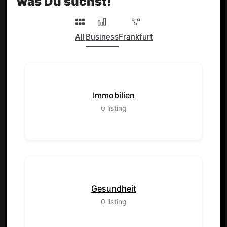
was Du suchst!
All
Business
Frankfurt
Immobilien
0
listing
Gesundheit
0
listing