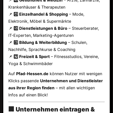
Krankenhäuser & Therapeuten
📌
4️⃣ Einzelhandel & Shopping
– Mode,
Elektronik, Möbel & Supermärkte
📌
5️⃣ Dienstleistungen & Büro
– Steuerberater,
IT-Experten, Marketing-Agenturen
📌
6️⃣ Bildung & Weiterbildung
– Schulen,
Nachhilfe, Sprachkurse & Coaching
📌
7️⃣ Freizeit & Sport
– Fitnessstudios, Vereine,
Yoga & Schwimmbäder
Auf
Pfad-Hessen.de
können Nutzer mit wenigen
Klicks passende
Unternehmen und Dienstleister
aus ihrer Region finden
– mit allen wichtigen
Infos auf einen Blick!
🏢 Unternehmen eintragen &