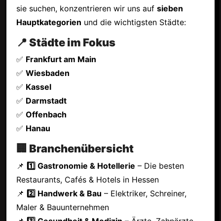
sie suchen, konzentrieren wir uns auf
sieben
Hauptkategorien
und die wichtigsten Städte:
📍 Städte im Fokus
✅
Frankfurt am Main
✅
Wiesbaden
✅
Kassel
✅
Darmstadt
✅
Offenbach
✅
Hanau
🏢 Branchenübersicht
📌
1️⃣ Gastronomie & Hotellerie
– Die besten
Restaurants, Cafés & Hotels in Hessen
📌
2️⃣ Handwerk & Bau
– Elektriker, Schreiner,
Maler & Bauunternehmen
📌
3️⃣ Gesundheit & Medizin
– Ärzte, Zahnärzte,