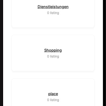
Dienstleistungen
0
listing
Shopping
0
listing
place
0
listing