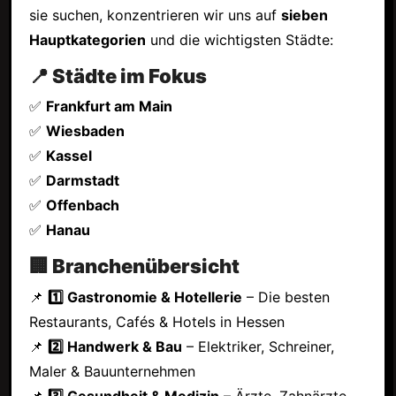
sie suchen, konzentrieren wir uns auf
sieben
Hauptkategorien
und die wichtigsten Städte:
📍 Städte im Fokus
✅
Frankfurt am Main
✅
Wiesbaden
✅
Kassel
✅
Darmstadt
✅
Offenbach
✅
Hanau
🏢 Branchenübersicht
📌
1️⃣ Gastronomie & Hotellerie
– Die besten
Restaurants, Cafés & Hotels in Hessen
📌
2️⃣ Handwerk & Bau
– Elektriker, Schreiner,
Maler & Bauunternehmen
📌
3️⃣ Gesundheit & Medizin
– Ärzte, Zahnärzte,