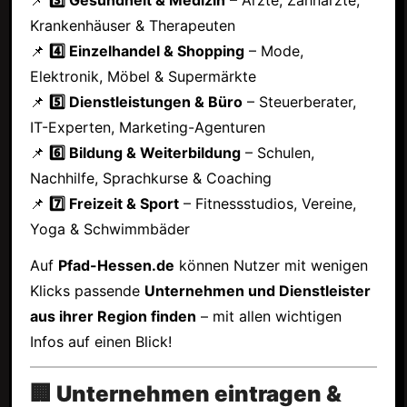
Krankenhäuser & Therapeuten
📌
4️⃣ Einzelhandel & Shopping
– Mode,
Elektronik, Möbel & Supermärkte
📌
5️⃣ Dienstleistungen & Büro
– Steuerberater,
IT-Experten, Marketing-Agenturen
📌
6️⃣ Bildung & Weiterbildung
– Schulen,
Nachhilfe, Sprachkurse & Coaching
📌
7️⃣ Freizeit & Sport
– Fitnessstudios, Vereine,
Yoga & Schwimmbäder
Auf
Pfad-Hessen.de
können Nutzer mit wenigen
Klicks passende
Unternehmen und Dienstleister
aus ihrer Region finden
– mit allen wichtigen
Infos auf einen Blick!
🏢 Unternehmen eintragen &