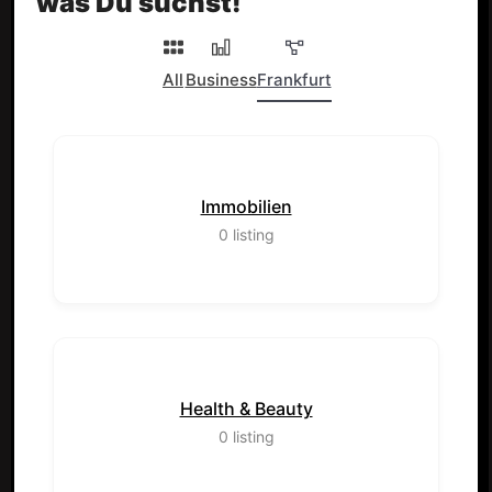
was Du suchst!
All
Business
Frankfurt
Immobilien
0
listing
Health & Beauty
0
listing