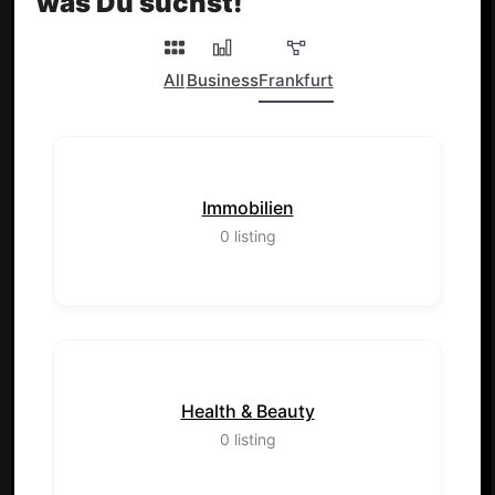
was Du suchst!
All
Business
Frankfurt
Immobilien
0
listing
Health & Beauty
0
listing