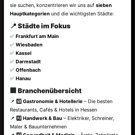
sie suchen, konzentrieren wir uns auf
sieben
Hauptkategorien
und die wichtigsten Städte:
📍 Städte im Fokus
✅
Frankfurt am Main
✅
Wiesbaden
✅
Kassel
✅
Darmstadt
✅
Offenbach
✅
Hanau
🏢 Branchenübersicht
📌
1️⃣ Gastronomie & Hotellerie
– Die besten
Restaurants, Cafés & Hotels in Hessen
📌
2️⃣ Handwerk & Bau
– Elektriker, Schreiner,
Maler & Bauunternehmen
📌
3️⃣ Gesundheit & Medizin
– Ärzte, Zahnärzte,