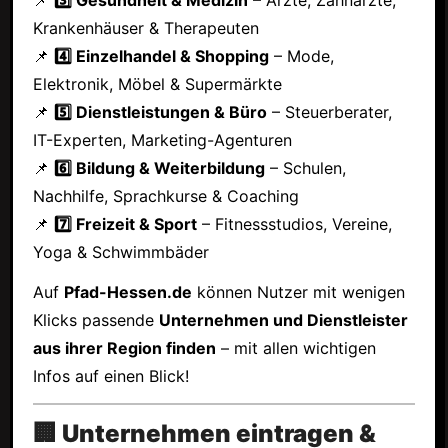
Krankenhäuser & Therapeuten
📌
4️⃣ Einzelhandel & Shopping
– Mode,
Elektronik, Möbel & Supermärkte
📌
5️⃣ Dienstleistungen & Büro
– Steuerberater,
IT-Experten, Marketing-Agenturen
📌
6️⃣ Bildung & Weiterbildung
– Schulen,
Nachhilfe, Sprachkurse & Coaching
📌
7️⃣ Freizeit & Sport
– Fitnessstudios, Vereine,
Yoga & Schwimmbäder
Auf
Pfad-Hessen.de
können Nutzer mit wenigen
Klicks passende
Unternehmen und Dienstleister
aus ihrer Region finden
– mit allen wichtigen
Infos auf einen Blick!
🏢 Unternehmen eintragen &