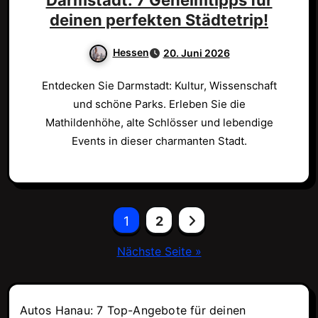
deinen perfekten Städtetrip!
Hessen
20. Juni 2026
Entdecken Sie Darmstadt: Kultur, Wissenschaft
und schöne Parks. Erleben Sie die
Mathildenhöhe, alte Schlösser und lebendige
Events in dieser charmanten Stadt.
Seitennummerierung
1
2
der
Nächste Seite »
Beiträge
Autos Hanau: 7 Top-Angebote für deinen