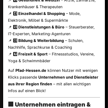
Krankenhäuser & Therapeuten
📌
4️⃣ Einzelhandel & Shopping
– Mode,
Elektronik, Möbel & Supermärkte
📌
5️⃣ Dienstleistungen & Büro
– Steuerberater,
IT-Experten, Marketing-Agenturen
📌
6️⃣ Bildung & Weiterbildung
– Schulen,
Nachhilfe, Sprachkurse & Coaching
📌
7️⃣ Freizeit & Sport
– Fitnessstudios, Vereine,
Yoga & Schwimmbäder
Auf
Pfad-Hessen.de
können Nutzer mit wenigen
Klicks passende
Unternehmen und Dienstleister
aus ihrer Region finden
– mit allen wichtigen
Infos auf einen Blick!
🏢 Unternehmen eintragen &