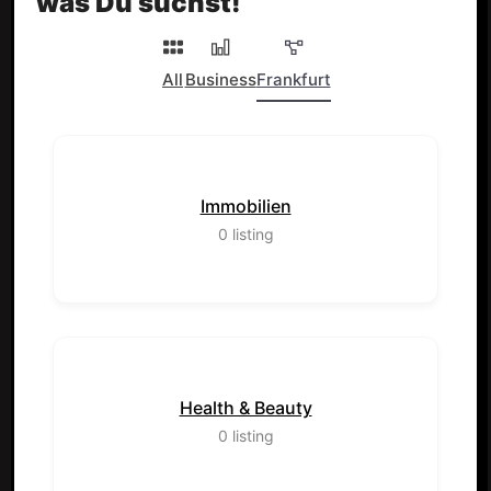
was Du suchst!
All
Business
Frankfurt
Immobilien
0
listing
Health & Beauty
0
listing