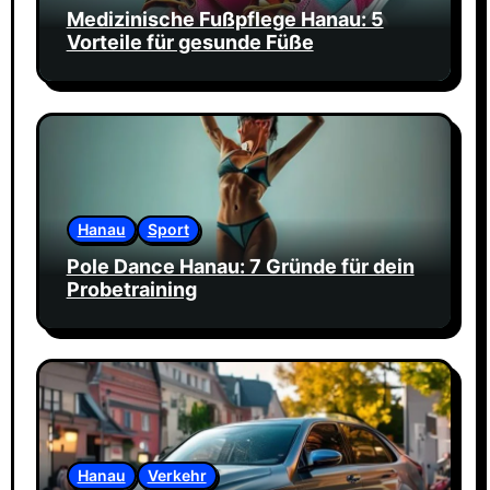
Medizinische Fußpflege Hanau: 5
Vorteile für gesunde Füße
Hanau
Sport
Pole Dance Hanau: 7 Gründe für dein
Probetraining
Hanau
Verkehr