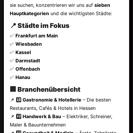
sie suchen, konzentrieren wir uns auf
sieben
Hauptkategorien
und die wichtigsten Städte:
📍 Städte im Fokus
✅
Frankfurt am Main
✅
Wiesbaden
✅
Kassel
✅
Darmstadt
✅
Offenbach
✅
Hanau
🏢 Branchenübersicht
📌
1️⃣ Gastronomie & Hotellerie
– Die besten
Restaurants, Cafés & Hotels in Hessen
📌
2️⃣ Handwerk & Bau
– Elektriker, Schreiner,
Maler & Bauunternehmen
📌
3️⃣ Gesundheit & Medizin
– Ärzte, Zahnärzte,