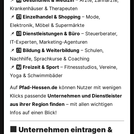
Krankenhäuser & Therapeuten
📌
4️⃣ Einzelhandel & Shopping
– Mode,
Elektronik, Möbel & Supermärkte
📌
5️⃣ Dienstleistungen & Büro
– Steuerberater,
IT-Experten, Marketing-Agenturen
📌
6️⃣ Bildung & Weiterbildung
– Schulen,
Nachhilfe, Sprachkurse & Coaching
📌
7️⃣ Freizeit & Sport
– Fitnessstudios, Vereine,
Yoga & Schwimmbäder
Auf
Pfad-Hessen.de
können Nutzer mit wenigen
Klicks passende
Unternehmen und Dienstleister
aus ihrer Region finden
– mit allen wichtigen
Infos auf einen Blick!
🏢 Unternehmen eintragen &