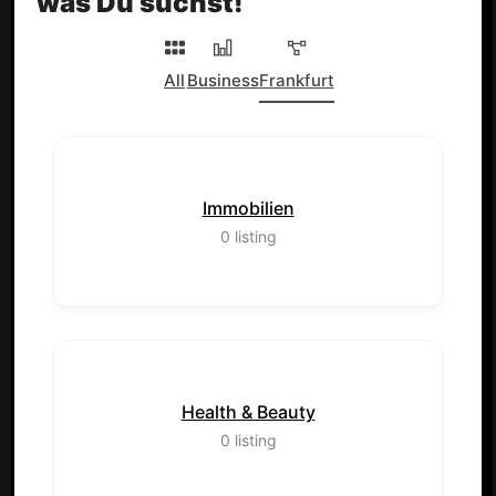
was Du suchst!
All
Business
Frankfurt
Immobilien
0
listing
Health & Beauty
0
listing