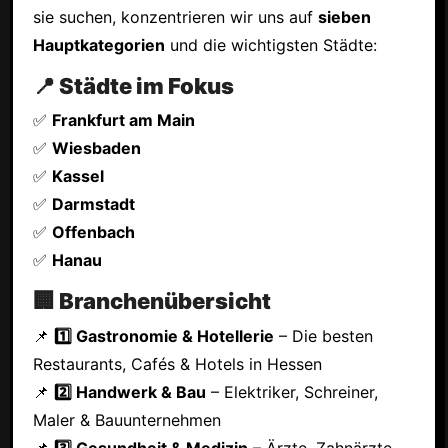
sie suchen, konzentrieren wir uns auf
sieben
Hauptkategorien
und die wichtigsten Städte:
📍 Städte im Fokus
✅
Frankfurt am Main
✅
Wiesbaden
✅
Kassel
✅
Darmstadt
✅
Offenbach
✅
Hanau
🏢 Branchenübersicht
📌
1️⃣ Gastronomie & Hotellerie
– Die besten
Restaurants, Cafés & Hotels in Hessen
📌
2️⃣ Handwerk & Bau
– Elektriker, Schreiner,
Maler & Bauunternehmen
📌
3️⃣ Gesundheit & Medizin
– Ärzte, Zahnärzte,